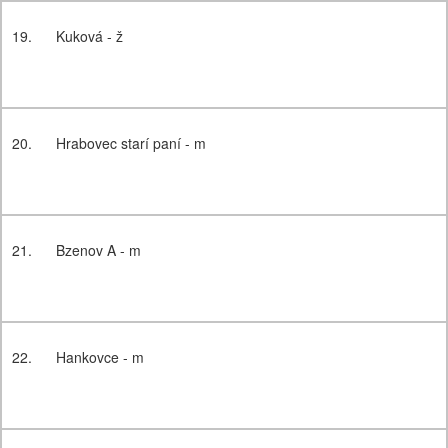
19.
Kuková - ž
20.
Hrabovec starí paní - m
21.
Bzenov A - m
22.
Hankovce - m