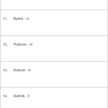
11.
Bystré - m
12.
Pušovce - m
13.
Kuková - m
14.
Svidník - ž