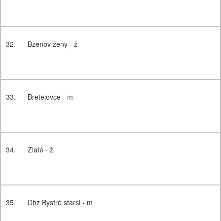
32.
Bzenov ženy - ž
33.
Bretejovce - m
34.
Zlaté - ž
35.
Dhz Bystré starsi - m