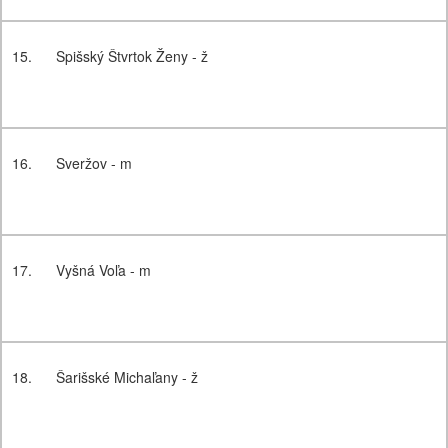
15.
Spišský Štvrtok Ženy - ž
16.
Sveržov - m
17.
Vyšná Voľa - m
18.
Šarišské Michaľany - ž