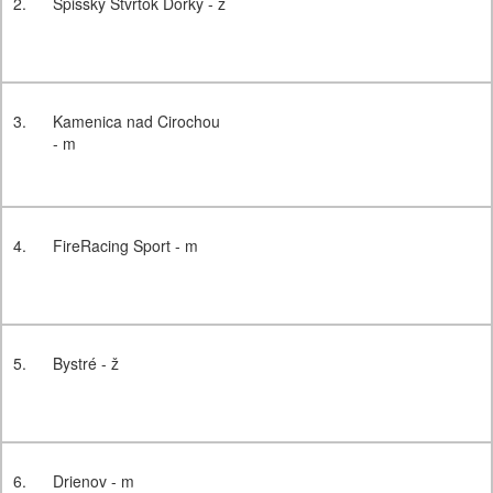
2.
Spišský Štvrtok Dorky - ž
3.
Kamenica nad Cirochou
- m
4.
FireRacing Sport - m
5.
Bystré - ž
6.
Drienov - m