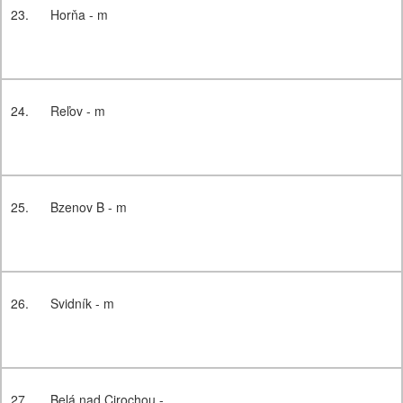
23.
Horňa - m
24.
Reľov - m
25.
Bzenov B - m
26.
Svidník - m
27.
Belá nad Cirochou -