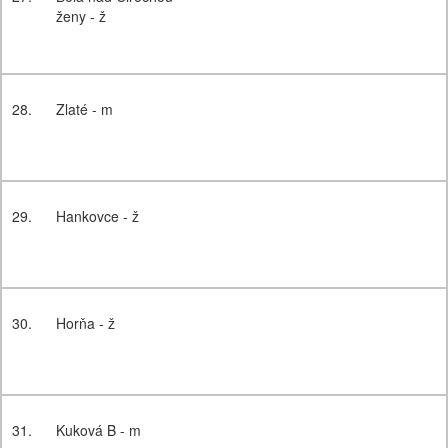
ženy - ž
28.
Zlaté - m
29.
Hankovce - ž
30.
Horňa - ž
31.
Kuková B - m